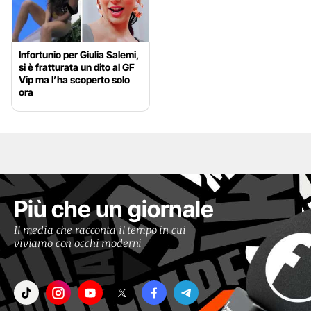
Infortunio per Giulia Salemi,
si è fratturata un dito al GF
Vip ma l’ha scoperto solo
ora
Più che un giornale
Il media che racconta il tempo in cui
viviamo con occhi moderni