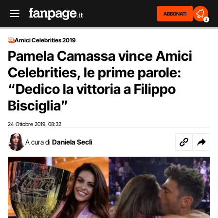
ABBONATI
2
Amici Celebrities 2019
Pamela Camassa vince Amici
Celebrities, le prime parole:
“Dedico la vittoria a Filippo
Bisciglia”
24 Ottobre 2019
08:32
,
A cura di
Daniela Seclì