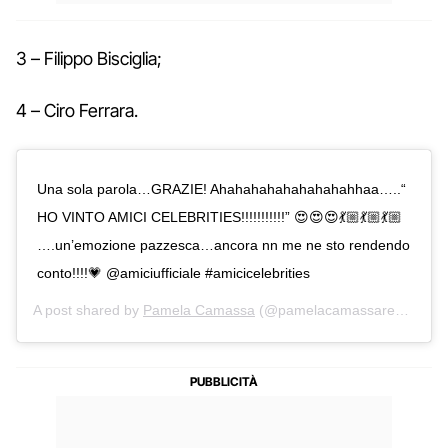
3 – Filippo Bisciglia;
4 – Ciro Ferrara.
Una sola parola…GRAZIE! Ahahahahahahahahahhaa…..“
HO VINTO AMICI CELEBRITIES!!!!!!!!!!!” 😍😍😍💃🏼💃🏼💃🏼
….un’emozione pazzesca…ancora nn me ne sto rendendo
conto!!!!💗 @amiciufficiale #amicicelebrities
A post shared by
Pamela Camassa
(@pamelacamassareal) on
O