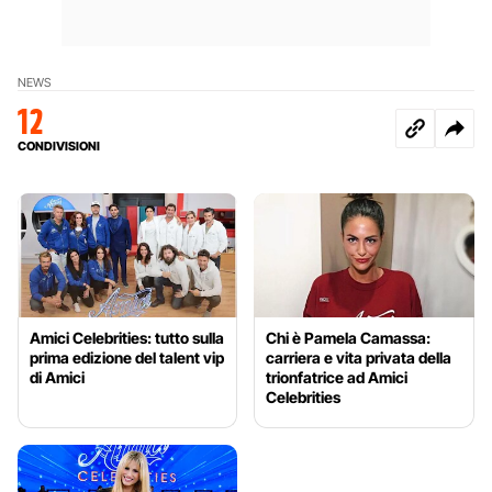
NEWS
12
CONDIVISIONI
Amici Celebrities: tutto sulla
Chi è Pamela Camassa:
prima edizione del talent vip
carriera e vita privata della
di Amici
trionfatrice ad Amici
Celebrities