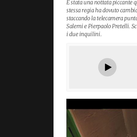
È stata una nottata piccante q
stessa regia ha dovuto camb
staccando la telecamera puntat
Salemi e Pierpaolo Pretelli. S
i due inquilini.