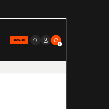
ABBONATI
2