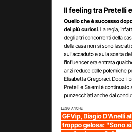
Il feeling tra Pretelli
Quello che è successo dopo,
dei più curiosi
. La regia, infa
degli altri concorrenti della ca
della casa non si sono lasciat
sull'accaduto e sulla scelta del
l'influencer era entrata qualch
anzi reduce dalle polemiche pe
Elisabetta Gregoraci. Dopo il b
Pretelli e Salemi è continuato
punzecchiati anche dal condut
LEGGI ANCHE
GFVip, Biagio D'Anelli a
troppo gelosa: "Sono si