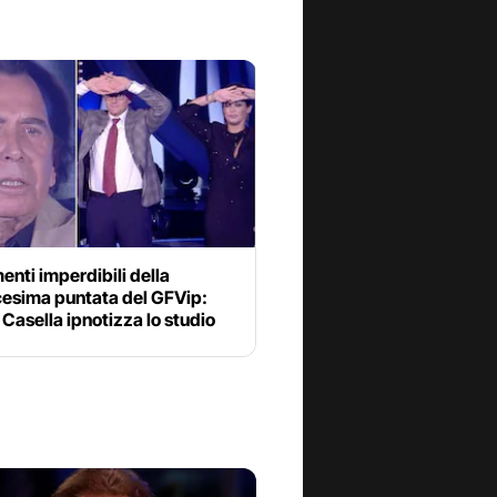
enti imperdibili della
cesima puntata del GFVip:
Casella ipnotizza lo studio