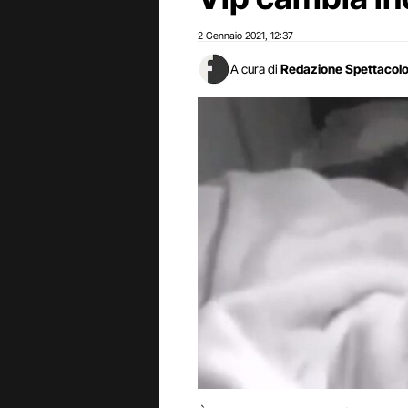
2 Gennaio 2021
12:37
,
A cura di
Redazione Spettacol