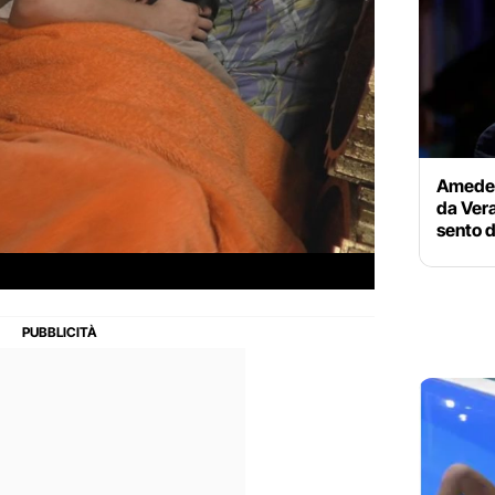
Amedeo 
da Vera
sento 