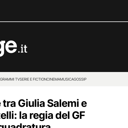
GRAMMI TV
SERIE E FICTION
CINEMA
MUSICA
GOSSIP
 tra Giulia Salemi e
lli: la regia del GF
nquadratura