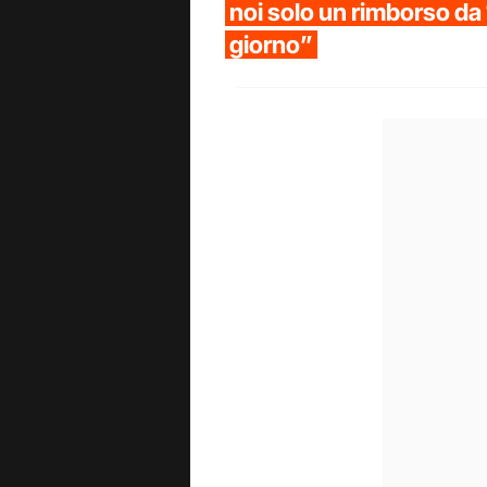
noi solo un rimborso da 
giorno”