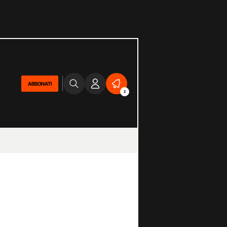
ABBONATI
2