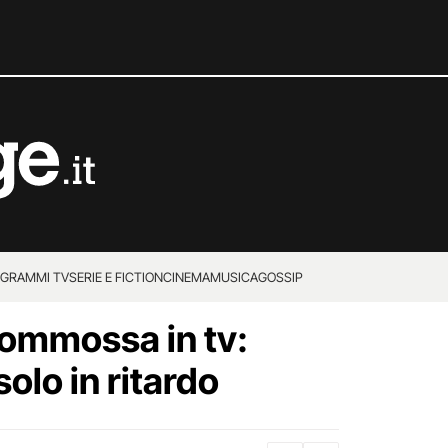
GRAMMI TV
SERIE E FICTION
CINEMA
MUSICA
GOSSIP
ommossa in tv:
olo in ritardo