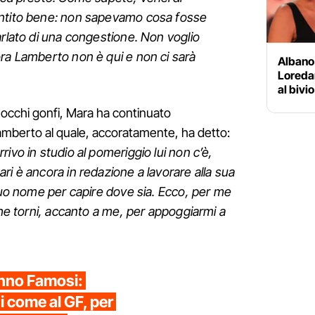
entito bene: non sapevamo cosa fosse
arlato di una congestione. Non voglio
ra Lamberto non è qui e non ci sarà
Albano
Loredan
al bivio
i occhi gonfi, Mara ha continuato
amberto al quale, accoratamente, ha detto:
rivo in studio al pomeriggio lui non c’è,
ri è ancora in redazione a lavorare alla sua
 suo nome per capire dove sia. Ecco, per me
che torni, accanto a me, per appoggiarmi a
anno Famosi:
 come al GF, per