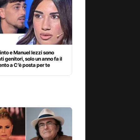
into e Manuel Iezzi sono
ti genitori, solo un anno fa il
nto a C’è posta per te