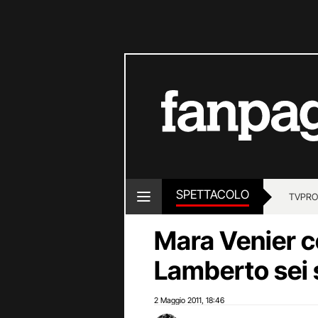
SPETTACOLO
TV
PRO
Mara Venier c
Lamberto sei s
2 Maggio 2011
18:46
,