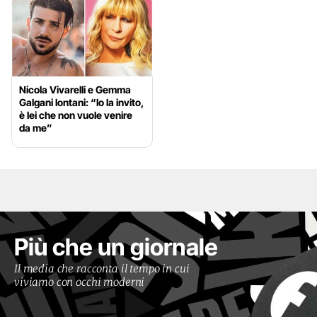
Nicola Vivarelli e Gemma
Galgani lontani: “Io la invito,
è lei che non vuole venire
da me”
Più che un giornale
Il media che racconta il tempo in cui
viviamo con occhi moderni