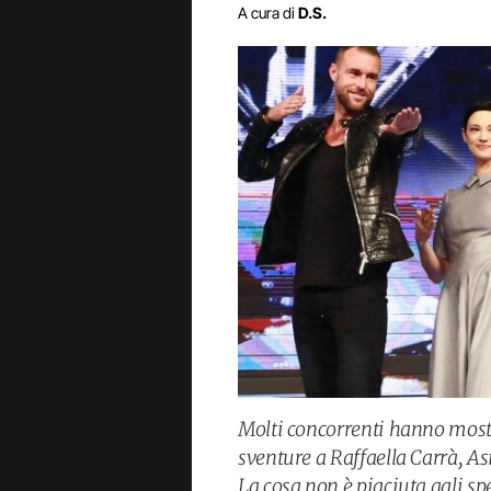
A cura di
D.S.
Molti concorrenti hanno mostr
sventure a Raffaella Carrà, As
La cosa non è piaciuta agli s