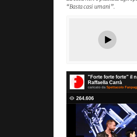
“Basta casi umani”.