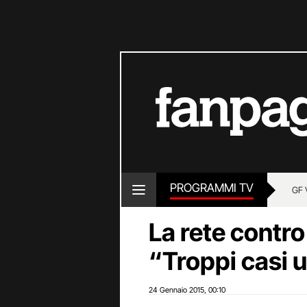
PROGRAMMI TV
GF 
La rete contro
“Troppi casi 
24 Gennaio 2015
00:10
,