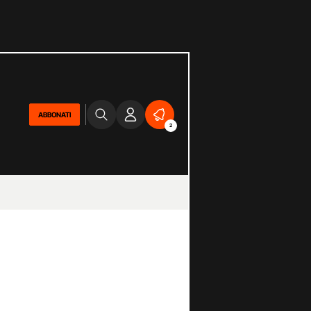
ABBONATI
2