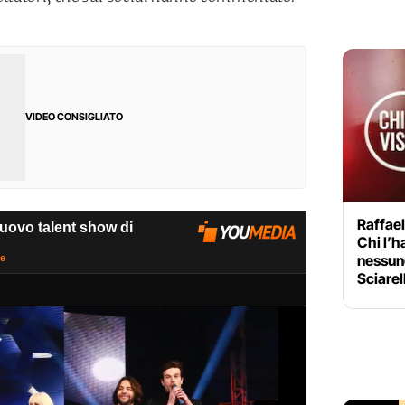
VIDEO CONSIGLIATO
Raffael
Chi l’h
nessuno
Sciarel