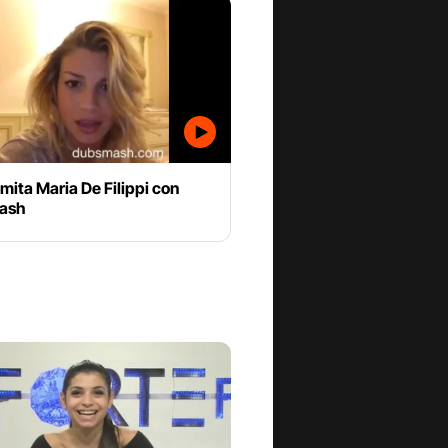
ita Maria De Filippi con
ash