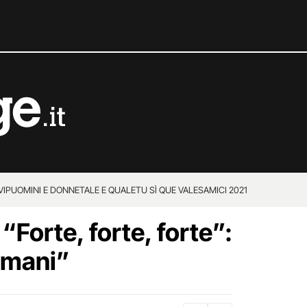
VIP
UOMINI E DONNE
TALE E QUALE
TU SÌ QUE VALES
AMICI 2021
 “Forte, forte, forte”:
umani”