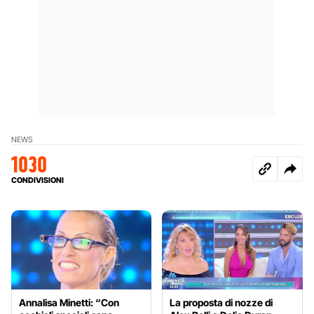
NEWS
1030
CONDIVISIONI
Annalisa Minetti: “Con
La proposta di nozze di