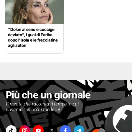
“Dolori al seno e coccige
deviato”, i guai di Fariba
dopo l’Isola e le frecciatine
agli autori
Più che un giornale
Il media che racconta il tempo in cui
viviamo con occhi moderni