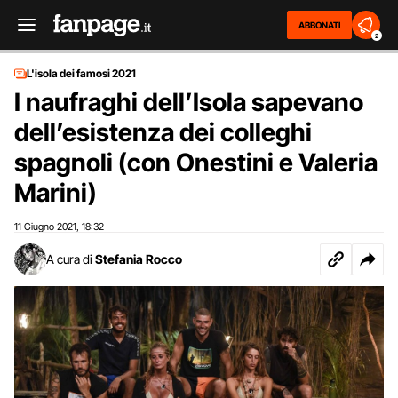
ABBONATI
2
L'isola dei famosi 2021
I naufraghi dell’Isola sapevano
dell’esistenza dei colleghi
spagnoli (con Onestini e Valeria
Marini)
11 Giugno 2021
18:32
,
A cura di
Stefania Rocco