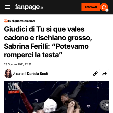
ABBONATI
2
Tu sì que vales 2021
Giudici di Tu sì que vales
cadono e rischiano grosso,
Sabrina Ferilli: “Potevamo
romperci la testa”
23 Ottobre 2021
22:31
,
A cura di
Daniela Seclì