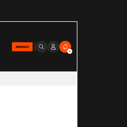
ABBONATI
2