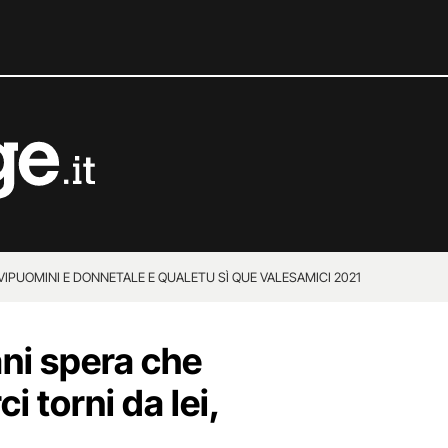
VIP
UOMINI E DONNE
TALE E QUALE
TU SÌ QUE VALES
AMICI 2021
i spera che
i torni da lei,