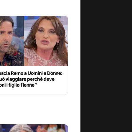
ascia Remo a Uomini e Donne:
uò viaggiare perché deve
on il figlio 11enne”