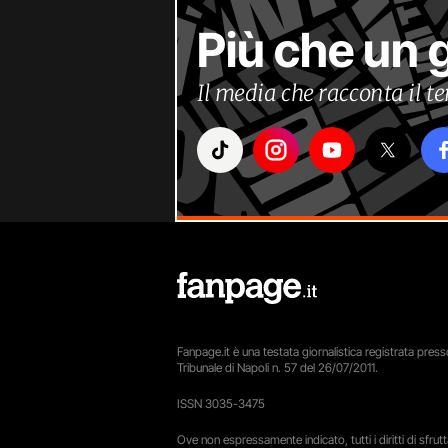
Più che un 
Il media che racconta il 
Fanpage.it è una testata giornalistica registrata presso
Tribunale di Napoli n. 57 del 26/07/2011.
ISSN 3035-3475
Ove non espressamente indicato, tutti i diritti di sfru