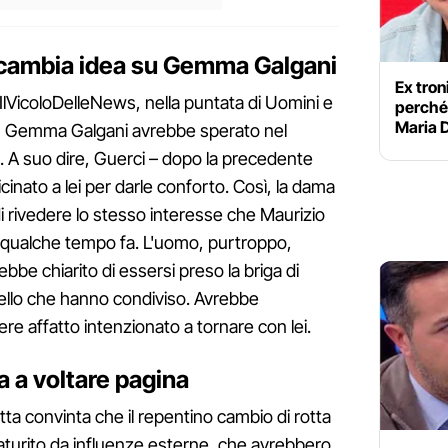
 cambia idea su Gemma Galgani
Ex tro
 IlVicoloDelleNews, nella puntata di Uomini e
perché 
Maria D
io, Gemma Galgani avrebbe sperato nel
. A suo dire, Guerci – dopo la precedente
cinato a lei per darle conforto. Così, la dama
i rivedere lo stesso interesse che Maurizio
 a qualche tempo fa. L'uomo, purtroppo,
ebbe chiarito di essersi preso la briga di
uello che hanno condiviso. Avrebbe
re affatto intenzionato a tornare con lei.
 a voltare pagina
a convinta che il repentino cambio di rotta
aturito da influenze esterne, che avrebbero