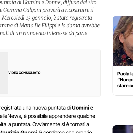
puntata di Uomini e Donne, diffuse dal sito
e Gemma Galgani proverà a ricostruire il
 Mercoledì 13 gennaio, è stata registrata
mma di Maria De Filippi e la dama avrebbe
gnali di un rinnovato interesse da parte
Paola l
VIDEO CONSIGLIATO
“Non p
stare c
 registrata una nuova puntata di
Uomini e
loDelleNews, è possibile apprendere qualche
lta la puntata. Ovviamente si è tornati a
Maurizio Guerci
. Ricordiamo che proprio