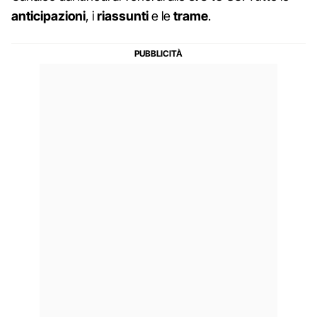
anticipazioni
, i
riassunti
e le
trame
.