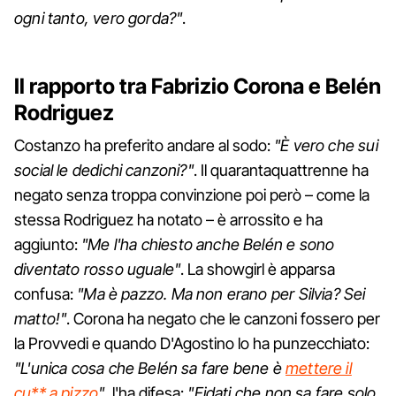
ogni tanto, vero gorda?"
.
Il rapporto tra Fabrizio Corona e Belén
Rodriguez
Costanzo ha preferito andare al sodo:
"È vero che sui
social le dedichi canzoni?"
. Il quarantaquattrenne ha
negato senza troppa convinzione poi però – come la
stessa Rodriguez ha notato – è arrossito e ha
aggiunto:
"Me l'ha chiesto anche Belén e sono
diventato rosso uguale"
. La showgirl è apparsa
confusa:
"Ma è pazzo. Ma non erano per Silvia? Sei
matto!"
. Corona ha negato che le canzoni fossero per
la Provvedi e quando D'Agostino lo ha punzecchiato:
"L'unica cosa che Belén sa fare bene è
mettere il
cu** a pizzo
"
, l'ha difesa:
"Fidati che non sa fare solo