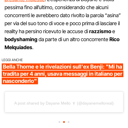
pessima fino all’ultimo, considerando che alcuni
concorrenti le avrebbero dato rivolto la parola “asina”
per via del suo tono di voce e poco prima di lasciare il
reality ha persino ricevuto le accuse di
razzismo
e
bodyshaming
da parte di un altro concorrente
Rico
Melquiades
.
LEGGI ANCHE
Bella Thorne e le rivelazioni sull'ex Benji: "Mi ha
tradita per 4 anni, usava messaggi in italiano per
nasconderlo"
A post shared by Dayane Mello 🍷 (@dayanemelloreal)