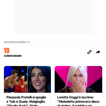
NEWS
PROGRAMMI TV
10
CONDIVISIONI
Pierpaolo Pretelli si spoglia
Loretta Goggi in lacrime:
a Tale e Quale, Malgioglio:
“Maledetta primavera disco
“Studia di più”, Giulia
di platino, il pubblico mi