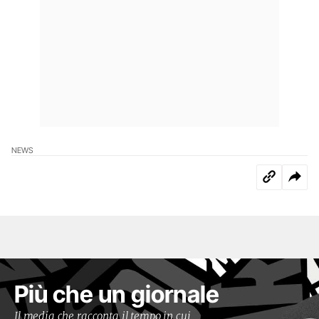
NEWS
Più che un giornale
Il media che racconta il tempo in cui