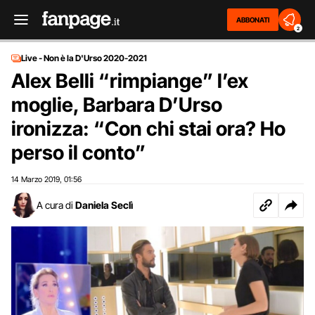
ABBONATI
2
Live - Non è la D'Urso 2020-2021
Alex Belli “rimpiange” l’ex
moglie, Barbara D’Urso
ironizza: “Con chi stai ora? Ho
perso il conto”
14 Marzo 2019
01:56
,
A cura di
Daniela Seclì