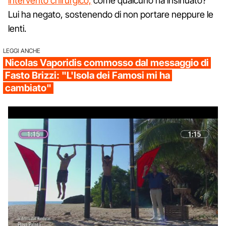
intervento chirurgico,
come qualcuno ha insinuato?
Lui ha negato, sostenendo di non portare neppure le
lenti.
LEGGI ANCHE
Nicolas Vaporidis commosso dal messaggio di
Fasto Brizzi: "L'Isola dei Famosi mi ha
cambiato"