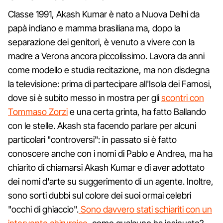
Classe 1991, Akash Kumar è nato a Nuova Delhi da
papà indiano e mamma brasiliana ma, dopo la
separazione dei genitori, è venuto a vivere con la
madre a Verona ancora piccolissimo. Lavora da anni
come modello e studia recitazione, ma non disdegna
la televisione: prima di partecipare all'Isola dei Famosi,
dove si è subito messo in mostra per gli
scontri con
Tommaso Zorzi
e una certa grinta, ha fatto Ballando
con le stelle. Akash sta facendo parlare per alcuni
particolari "controversi": in passato si è fatto
conoscere anche con i nomi di Pablo e Andrea, ma ha
chiarito di chiamarsi Akash Kumar e di aver adottato
dei nomi d'arte su suggerimento di un agente. Inoltre,
sono sorti dubbi sul colore dei suoi ormai celebri
"occhi di ghiaccio".
Sono davvero stati schiariti con un