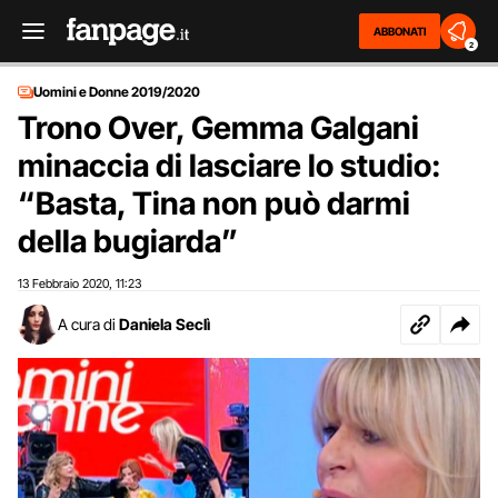
ABBONATI
2
Uomini e Donne 2019/2020
Trono Over, Gemma Galgani
minaccia di lasciare lo studio:
“Basta, Tina non può darmi
della bugiarda”
13 Febbraio 2020
11:23
,
A cura di
Daniela Seclì