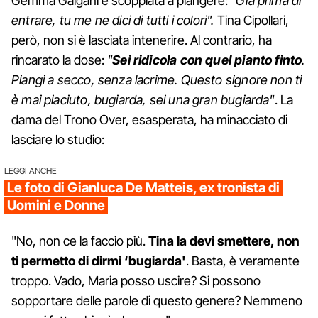
Gemma Galgani è scoppiata a piangere:
"Già prima di
entrare, tu me ne dici di tutti i colori".
Tina Cipollari,
però, non si è lasciata intenerire. Al contrario, ha
rincarato la dose:
"
Sei ridicola con quel pianto finto
.
Piangi a secco, senza lacrime. Questo signore non ti
è mai piaciuto, bugiarda, sei una gran bugiarda"
. La
dama del Trono Over, esasperata, ha minacciato di
lasciare lo studio:
LEGGI ANCHE
Le foto di Gianluca De Matteis, ex tronista di
Uomini e Donne
"No, non ce la faccio più.
Tina la devi smettere, non
ti permetto di dirmi ‘bugiarda'
. Basta, è veramente
troppo. Vado, Maria posso uscire? Si possono
sopportare delle parole di questo genere? Nemmeno