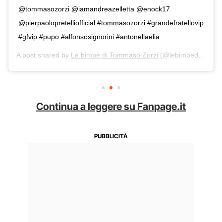
@tommasozorzi @iamandreazelletta @enock17
@pierpaolopretelliofficial #tommasozorzi #grandefratellovip
#gfvip #pupo #alfonsosignorini #antonellaelia
A post shared by
Le bimbe di Tommaso Zorzi
(@lebimbeditommyzorzi) on
Continua a leggere su Fanpage.it