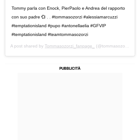
Tommy parla con Enock, PierPaolo e Andrea del rapporto
con suo padre 💞 . . #tommasozorzi #alessiamarcuzzi
#temptationisland #pupo #antonellaelia #GFVIP
#temptationisland #teamtommasozorzi
A post shared by
Tommasozorzi_fanpage_
(@tommasozorzi_fanpage_) on