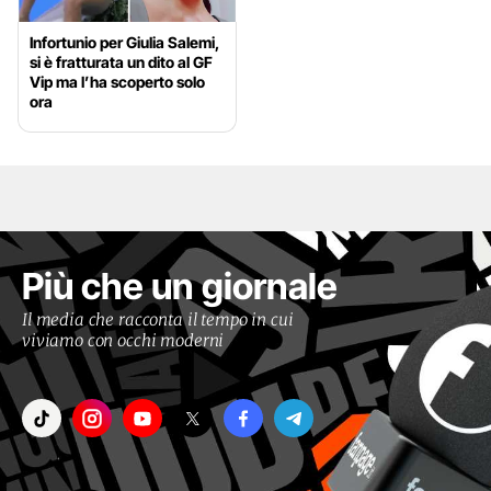
Infortunio per Giulia Salemi,
si è fratturata un dito al GF
Vip ma l’ha scoperto solo
ora
Più che un giornale
Il media che racconta il tempo in cui
viviamo con occhi moderni