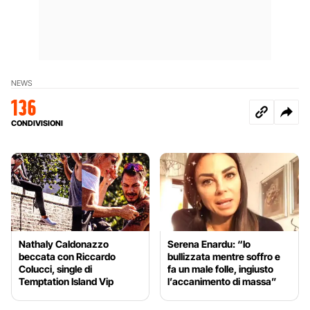
NEWS
136
CONDIVISIONI
Nathaly Caldonazzo
Serena Enardu: “Io
beccata con Riccardo
bullizzata mentre soffro e
Colucci, single di
fa un male folle, ingiusto
Temptation Island Vip
l’accanimento di massa”