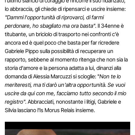
l'ultimo slancio di coraggio e rincorre il suo fidanzato,
lo abbraccia, gli chiede di ripensarci e uscire insieme:
"Dammi l'opportunità di riprovarci, di farmi
perdonare, ho sbagliato ma ora basta".
Il 34enne è
titubante, un briciolo di trasporto nei confronti c'è
ancora ed è quel poco che basta per far ricredere
Gabriele Pippo sulla possibilità di recuperare un
rapporto, sebbene al momento ritenga che non sia la
storia d'amore e la persona adatta a lui, dinanzi alla
domanda di Alessia Marcuzzi si scioglie: "
Non te lo
meriteresti, ma ti darò un'altra opportunità. Se vuoi
uscire da qui con me, facciamo tutto secondo il mio
registro".
Abbracciati, nonostante i litigi, Gabriele e
Silvia lasciano l'Is Morus Relais insieme.