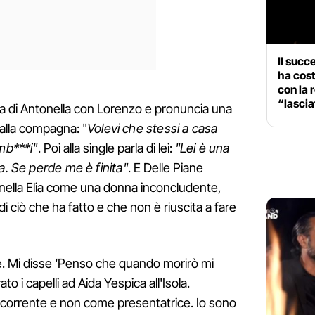
Il succ
ha cost
con la 
“lascia
arla di Antonella con Lorenzo e pronuncia una
 alla compagna: "
Volevi che stessi a casa
mb***i"
. Poi alla single parla di lei:
"Lei è una
a. Se perde me è finita"
. E Delle Piane
nella Elia come una donna inconcludente,
 ciò che ha fatto e che non è riuscita a fare
e. Mi disse ‘Penso che quando morirò mi
to i capelli ad Aida Yespica all'Isola.
corrente e non come presentatrice. Io sono