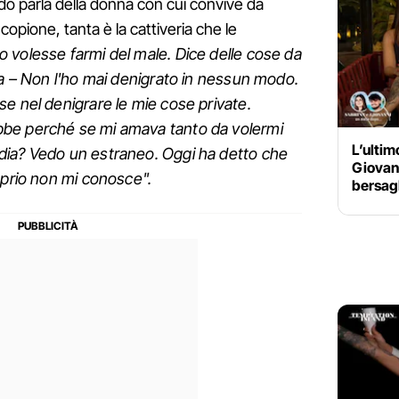
ndo parla della donna con cui convive da
opione, tanta è la cattiveria che le
o volesse farmi del male. Dice delle cose da
ia – Non l'ho mai denigrato in nessun modo.
e nel denigrare le mie cose private.
be perché se mi amava tanto da volermi
L’ultim
dia? Vedo un estraneo. Oggi ha detto che
Giovann
oprio non mi conosce".
bersag