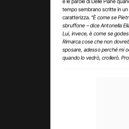
e le parole di Delle Piane qua
tempo sembrano scritte in un c
caratterizza.
"È come se Pietr
sbruffone – dice Antonella El
Lui, invece, è come se godess
Rimarca cose che non dovreb
sposare, adesso perché mi o
quando lo vedrò, crollerò. Pr