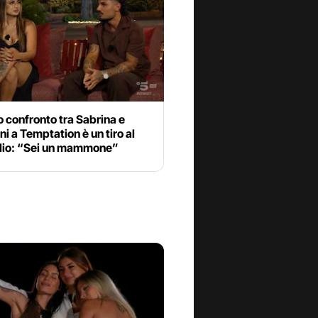
o confronto tra Sabrina e
i a Temptation è un tiro al
lio: “Sei un mammone”