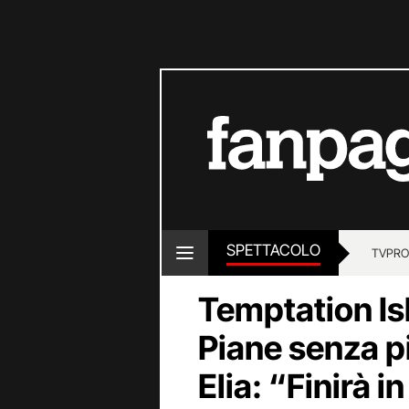
SPETTACOLO
TV
PRO
Temptation Isl
Piane senza p
Elia: “Finirà i