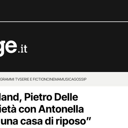
GRAMMI TV
SERIE E FICTION
CINEMA
MUSICA
GOSSIP
and, Pietro Delle
ietà con Antonella
n una casa di riposo”