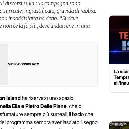
i cui discorsi sulla sua compagna sono
a surreale, ingiustificata, gravida di rabbia.
a insoddisfatta ha detto: “Si deve
e non ce la fa più, deve andarsene in una
VIDEO CONSIGLIATO
La vici
Temptat
all’ina
on Island
ha riservato uno spazio
ella Elia e Pietro Delle Piane
, che di
sfumature sempre più surreali. Il bacio che
e del programma sembra aver lasciato il segno