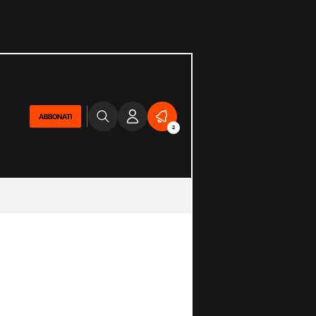
ABBONATI
2