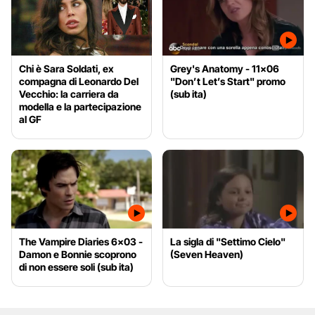
Chi è Sara Soldati, ex
Grey's Anatomy - 11x06
compagna di Leonardo Del
"Don’t Let’s Start" promo
Vecchio: la carriera da
(sub ita)
modella e la partecipazione
al GF
The Vampire Diaries 6x03 -
La sigla di "Settimo Cielo"
Damon e Bonnie scoprono
(Seven Heaven)
di non essere soli (sub ita)