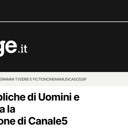
GRAMMI TV
SERIE E FICTION
CINEMA
MUSICA
GOSSIP
liche di Uomini e
a la
ne di Canale5