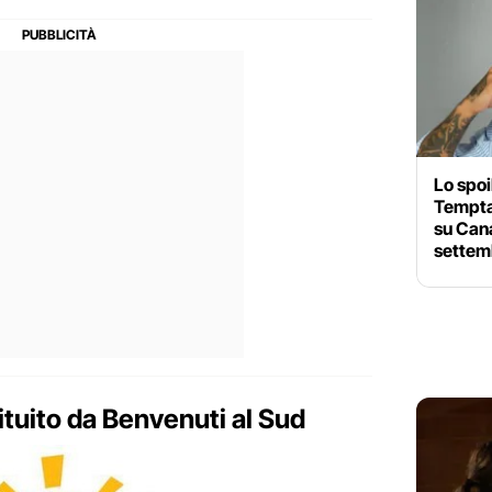
Lo spoi
Tempta
su Can
settem
tuito da Benvenuti al Sud