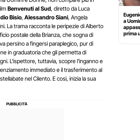
film
Benvenuti al Sud
, diretto da Luca
Eugeni
dio Bisio
,
Alessandro Siani
, Angela
a Uomi
ni. La trama racconta le peripezie di Alberto
appassi
prima 
fficio postale della Brianza, che sogna di
iva persino a fingersi paraplegico, pur di
one in graduatoria che gli permetta di
gni. L'ispettore, tuttavia, scopre l'inganno e
 licenziamento immediato e il trasferimento al
ellabate nel Cilento. E così, inizia la sua