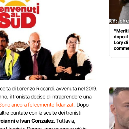
“Meriti
dopo il 
Lory di
comme
 scelta di Lorenzo Riccardi, avvenuta nel 2019.
o, il tronista decise di intraprendere una
Sono ancora felicemente fidanzati
. Dopo
ltre puntate con le scelte dei tronisti
roianni
e
Ivan Gonzalez
. Tuttavia,
amma Uomini e Donne, non compare più in