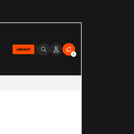
ABBONATI
2