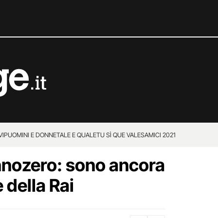
VIP
UOMINI E DONNE
TALE E QUALE
TU SÌ QUE VALES
AMICI 2021
nnozero: sono ancora
 della Rai