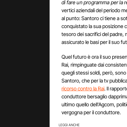
di fare un programma per la r
vertici aziendali del periodo 
al punto: Santoro ci tiene a sot
conquistato la sua posizione co
tesoro dei sacrifici del padre, 
assicurato le basi per il suo fu
Quel futuro è ora il suo prese
Rai, rimpinguate dai consisten
quegli stessi soldi, però, sono st
Santoro, che per la tv pubblica
ricorso contro la Rai
. Il rappor
conduttore bersaglio dapprima di
ultimo quello dell'Agcom, poli
vergogna per il conduttore.
LEGGI ANCHE