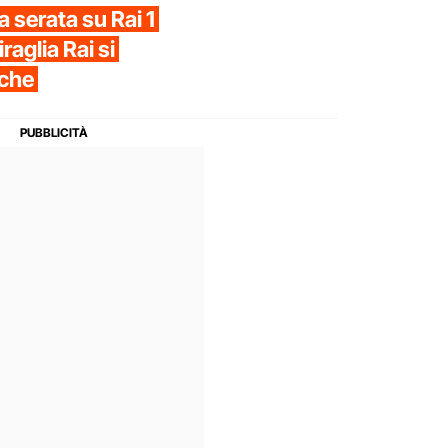
 serata su Rai 1
aglia Rai si
iche