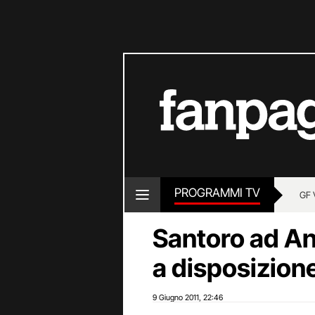
PROGRAMMI TV
GF 
Santoro ad A
a disposizione
9 Giugno 2011
22:46
,