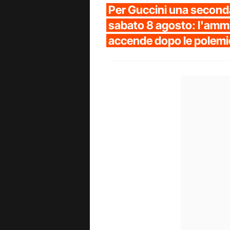
Per Guccini una seconda
sabato 8 agosto: l'ammir
accende dopo le polem