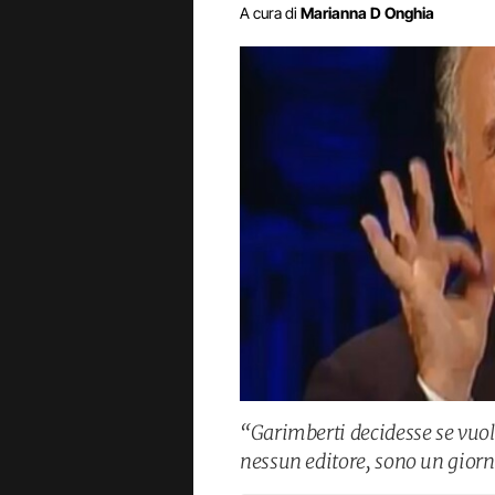
A cura di
Marianna D Onghia
“Garimberti decidesse se vuo
nessun editore, sono un giorn