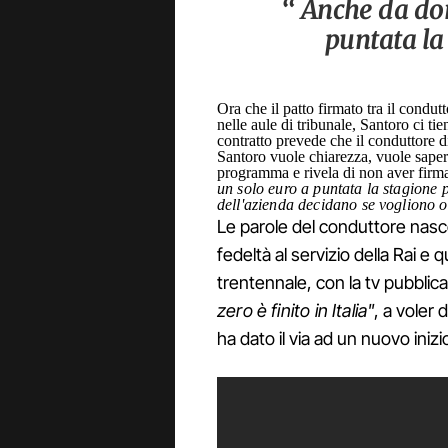
“ Anche da do
puntata la
Ora che il patto firmato tra il condutt
nelle aule di tribunale, Santoro ci ti
contratto prevede che il conduttore 
Santoro vuole chiarezza, vuole sapere
programma e rivela di non aver firma
un solo euro a puntata la stagione 
dell'azienda decidano se vogliono 
Le parole del conduttore nas
fedeltà al servizio della Rai e 
trentennale, con la tv pubblica
zero è finito in Italia"
, a voler
ha dato il via ad un nuovo inizi