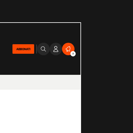
ABBONATI
2