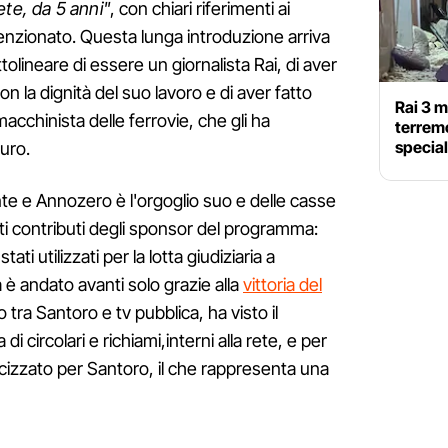
ete, da 5 anni"
, con chiari riferimenti ai
menzionato. Questa lunga introduzione arriva
tolineare di essere un giornalista Rai, di aver
n la dignità del suo lavoro e di aver fatto
Rai 3 m
macchinista delle ferrovie, che gli ha
terremo
special
turo.
nte e Annozero è l'orgoglio suo e delle casse
ti contributi degli sponsor del programma:
ati utilizzati per la lotta giudiziaria a
 è andato avanti solo grazie alla
vittoria del
to tra Santoro e tv pubblica, ha visto il
 circolari e richiami,interni alla rete, e per
ticizzato per Santoro, il che rappresenta una