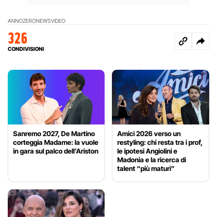
ANNOZERO
NEWS
VIDEO
326
CONDIVISIONI
Sanremo 2027, De Martino
Amici 2026 verso un
corteggia Madame: la vuole
restyling: chi resta tra i prof,
in gara sul palco dell’Ariston
le ipotesi Angiolini e
Madonia e la ricerca di
talent “più maturi”