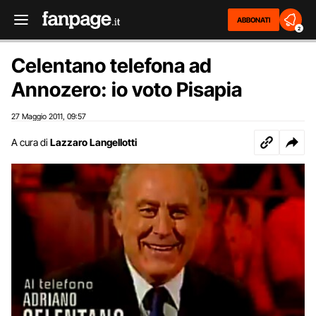
ABBONATI
2
Celentano telefona ad
Annozero: io voto Pisapia
27 Maggio 2011
09:57
,
A cura di
Lazzaro Langellotti