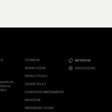
 il
YOUMEDIA
NOTIFICHE
SEGNALAZIONI
IMPOSTAZIONI
PRIVACY POLICY
ttamento ed
COOKIE POLICY
sente sul
itori,
CONDIZIONI ABBONAMENTO
REDAZIONE
PREFERENZE COOKIE