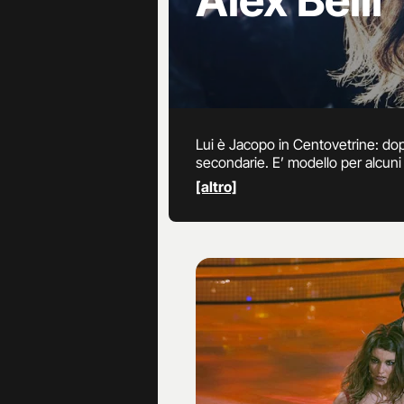
Alex Belli
Lui è Jacopo in Centovetrine: dopo
secondarie. E’ modello per alcuni
consacra al grande pubblico. Balla
[altro]