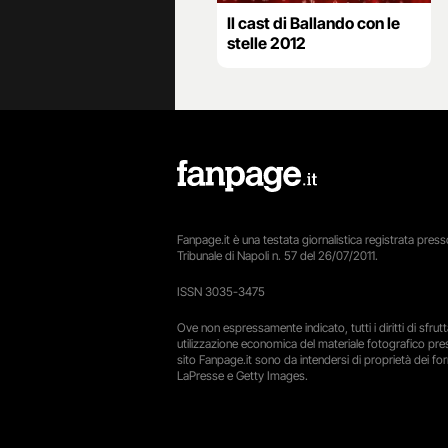
Il cast di Ballando con le
stelle 2012
Fanpage.it è una testata giornalistica registrata presso
Tribunale di Napoli n. 57 del 26/07/2011.
ISSN 3035-3475
Ove non espressamente indicato, tutti i diritti di sfru
utilizzazione economica del materiale fotografico pre
sito Fanpage.it sono da intendersi di proprietà dei forn
LaPresse e Getty Images.