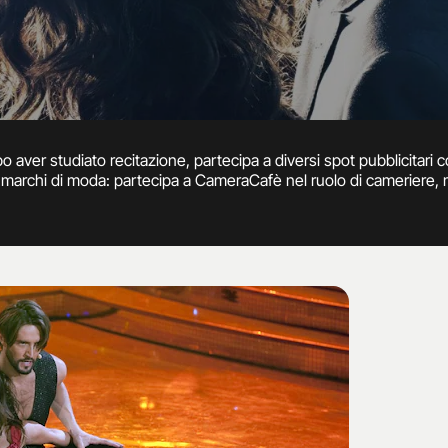
 aver studiato recitazione, partecipa a diversi spot pubblicitari 
 marchi di moda: partecipa a CameraCafè nel ruolo di cameriere, m
 nell’edizione 2012 di Ballando con le Stelle.