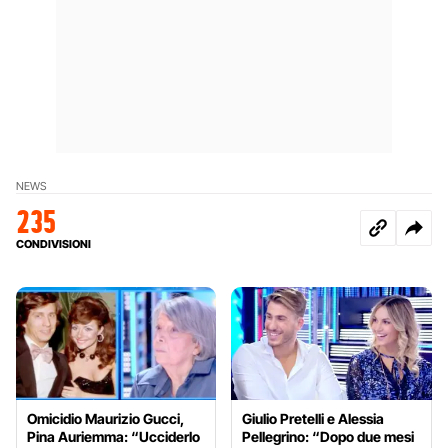
NEWS
235
CONDIVISIONI
Omicidio Maurizio Gucci,
Giulio Pretelli e Alessia
Pina Auriemma: “Ucciderlo
Pellegrino: “Dopo due mesi