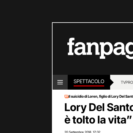
SPETTACOLO
TV
PRO
Il suicidio di Loren, figlio di Lory Del San
Lory Del Santo
è tolto la vita”
20 Settembre 2018
17:32
,