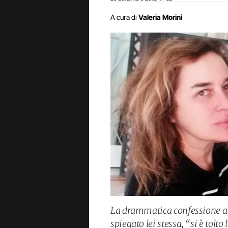
A cura di
Valeria Morini
La drammatica confessione a Ve
spiegato lei stessa, “si è tolto