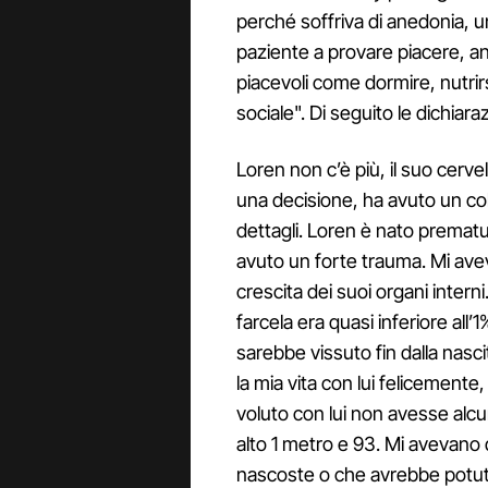
perché soffriva di anedonia, u
paziente a provare piacere, a
piacevoli come dormire, nutrirs
sociale". Di seguito le dichiara
Loren non c’è più, il suo cerve
una decisione, ha avuto un co
dettagli. Loren è nato prematu
avuto un forte trauma. Mi aveva
crescita dei suoi organi interni
farcela era quasi inferiore all
sarebbe vissuto fin dalla nasc
la mia vita con lui felicemente,
voluto con lui non avesse alcu
alto 1 metro e 93. Mi avevano
nascoste o che avrebbe potuto