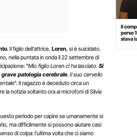
Il comp
perso 1
stava 
nto
. Il figlio dell'attrice,
Loren
, si è suicidato.
mo, nella puntata in onda il 22 settembre di
icipazione: "
Mio figlio Loren ci ha lasciato.
Si
na grave patologia cerebrale
. Il suo cervello
entale
". Il ragazzo è deceduto circa un
e la notizia soltanto ora ai microfoni di Silvia
 questo periodo per capire se umanamente si
rlo, ma difficilmente si possono aiutare casi
enso di colpa: l'ultima volta che ci siamo