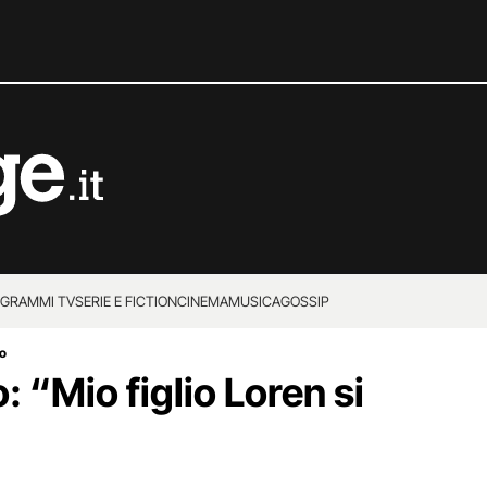
GRAMMI TV
SERIE E FICTION
CINEMA
MUSICA
GOSSIP
to
: “Mio figlio Loren si