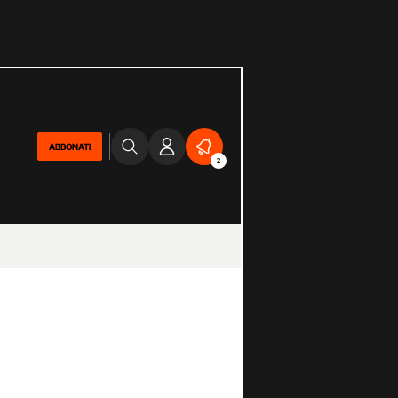
ABBONATI
2