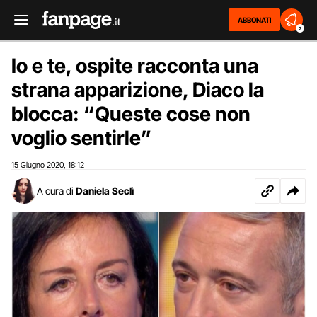
ABBONATI
2
Io e te, ospite racconta una
strana apparizione, Diaco la
blocca: “Queste cose non
voglio sentirle”
15 Giugno 2020
18:12
,
A cura di
Daniela Seclì