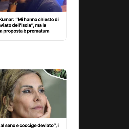
Kumar: “Mi hanno chiesto di
nviato dell’Isola”, ma la
ra proposta è prematura
 al seno e coccige deviato”, i