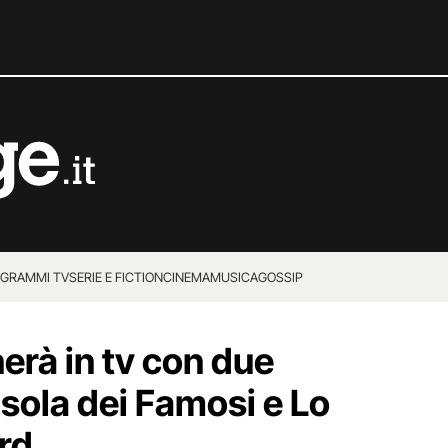
GRAMMI TV
SERIE E FICTION
CINEMA
MUSICA
GOSSIP
nerà in tv con due
sola dei Famosi e Lo
rd