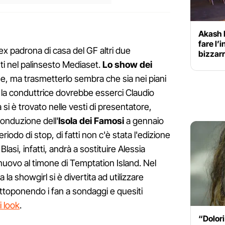
Akash 
fare l’i
ex padrona di casa del GF altri due
bizzar
i nel palinsesto Mediaset.
Lo show dei
e, ma trasmetterlo sembra che sia nei piani
e la conduttrice dovrebbe esserci Claudio
si è trovato nelle vesti di presentatore,
 conduzione dell'
Isola dei Famosi
a gennaio
odo di stop, di fatti non c'è stata l'edizione
lasi, infatti, andrà a sostituire Alessia
nuovo al timone di Temptation Island. Nel
la showgirl si è divertita ad utilizzare
ttoponendo i fan a sondaggi e quesiti
i look
.
“Dolori