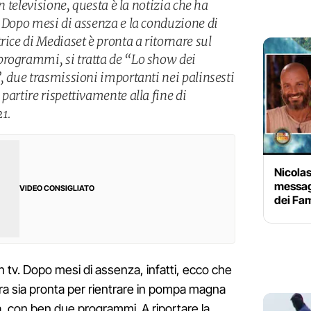
in televisione, questa è la notizia che ha
. Dopo mesi di assenza e la conduzione di
rice di Mediaset è pronta a ritornare sul
programmi, si tratta de “Lo show dei
, due trasmissioni importanti nei palinsesti
partire rispettivamente alla fine di
21.
Nicola
messagg
VIDEO CONSIGLIATO
dei Fa
n tv. Dopo mesi di assenza, infatti, ecco che
a sia pronta per rientrare in pompa magna
a, con ben due programmi. A riportare la