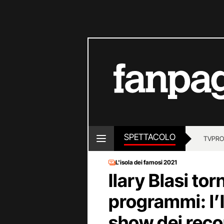
SPETTACOLO
TV
PRO
L'isola dei famosi 2021
Ilary Blasi tor
programmi: l’I
show dei reco