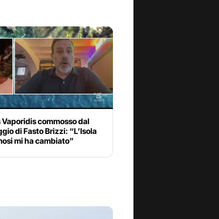
s Vaporidis commosso dal
io di Fasto Brizzi: “L’Isola
mosi mi ha cambiato”