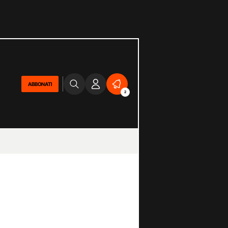
ABBONATI
2