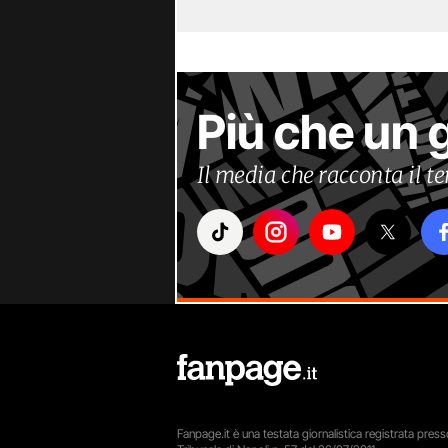
Più che un 
Il media che racconta il 
Fanpage.it è una testata giornalistica registrata presso