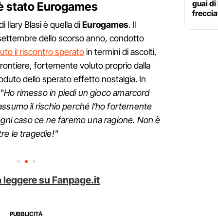
guai di
è stato Eurogames
freccia
i Ilary Blasi è quella di
Eurogames
. Il
ettembre dello scorso anno, condotto
to il riscontro sperato
in termini di ascolti,
 Frontiere, fortemente voluto proprio dalla
uto dello sperato effetto nostalgia. In
 "
Ho rimesso in piedi un gioco amarcord
assumo il rischio perché l’ho fortemente
 ogni caso ce ne faremo una ragione. Non è
e le tragedie!"
 leggere su Fanpage.it