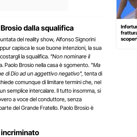
Brosio dalla squalifica
Infortu
frattur
scopert
untata del reality show, Alfonso Signorini
pur capisca le sue buone intenzioni, la sua
stargli la squalifica.
"Non nominare il
rda. Paolo Brosio nella casa è sgomento.
"Ma
me di Dio ad un aggettivo negativo",
tenta di
 chiede comunque di limitare termini che, nel
n semplice intercalare. Il tutto insomma, si
overo a voce del conduttore, senza
parte del Grande Fratello. Paolo Brosio è
 incriminato