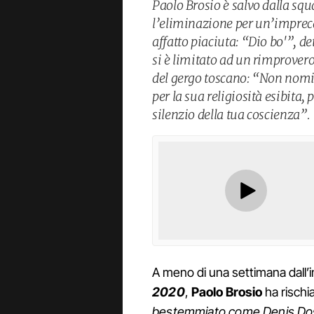
Paolo Brosio è salvo dalla squa
l’eliminazione per un’impreca
affatto piaciuta: “Dio bo'”, d
si è limitato ad un rimprovero,
del gergo toscano: “Non nomin
per la sua religiosità esibita, 
silenzio della tua coscienza”.
A meno di una settimana dall’
2020
,
Paolo Brosio
ha rischiat
bestemmiato come Denis Do