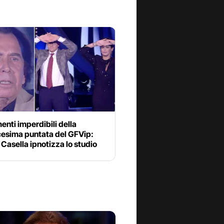
enti imperdibili della
cesima puntata del GFVip:
Casella ipnotizza lo studio