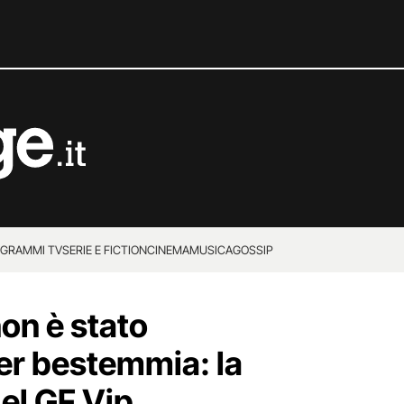
GRAMMI TV
SERIE E FICTION
CINEMA
MUSICA
GOSSIP
on è stato
per bestemmia: la
el GF Vip