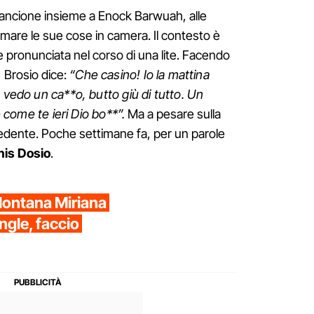
rancione insieme a Enock Barwuah, alle
emare le sue cose in camera. Il contesto è
ne pronunciata nel corso di una lite. Facendo
, Brosio dice:
“Che casino! Io la mattina
 vedo un ca**o, butto giù di tutto. Un
e come te ieri Dio bo**”.
Ma a pesare sulla
cedente. Poche settimane fa, per un parole
is Dosio
.
llontana Miriana
ngle, faccio