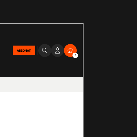
ABBONATI
2