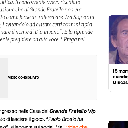
lifica. Il concorrente aveva rischiato
zione che al Grande Fratello non era
etto come fosse un intercalare. Ma Signorini
 invitandolo ad evitare certi termini tipici
are il nome di Dio invano”. E lo riprende
per le preghiere ad alta voce: “Prega nel
I 5 mom
quindi
VIDEO CONSIGLIATO
Giucas 
ingresso nella Casa del
Grande Fratello Vip
o di lasciare il gioco. “
Paolo Brosio ha
sio
”, si leggeva sui social. Ma
il video che