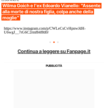
Wilma Goich e l'ex Edoardo Vianello: "Assente
alla morte di nostra figlia, colpa anche della
moglie"
https://www.instagram.com/p/CWLeCsCvHpnwJdH-
U6wgJ__7rG6C2rmf84f8tI0/
Continua a leggere su Fanpage.it