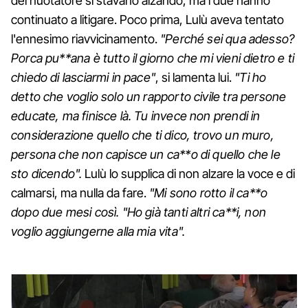
del nuotatore si stavano alzando, ma i due hanno
continuato a litigare. Poco prima, Lulù aveva tentato
l'ennesimo riavvicinamento.
"Perché sei qua adesso?
Porca pu**ana è tutto il giorno che mi vieni dietro e ti
chiedo di lasciarmi in pace"
, si lamenta lui.
"Ti ho
detto che voglio solo un rapporto civile tra persone
educate, ma finisce là. Tu invece non prendi in
considerazione quello che ti dico, trovo un muro,
persona che non capisce un ca**o di quello che le
sto dicendo".
Lulù lo supplica di non alzare la voce e di
calmarsi, ma nulla da fare.
"Mi sono rotto il ca**o
dopo due mesi così. "Ho già tanti altri ca**i, non
voglio aggiungerne alla mia vita".