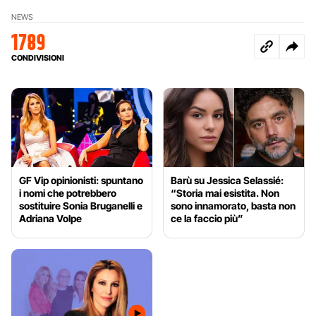
NEWS
1789
CONDIVISIONI
GF Vip opinionisti: spuntano
Barù su Jessica Selassié:
i nomi che potrebbero
“Storia mai esistita. Non
sostituire Sonia Bruganelli e
sono innamorato, basta non
Adriana Volpe
ce la faccio più”