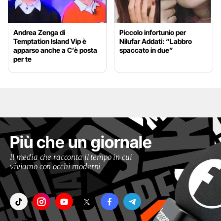
Andrea Zenga di
Piccolo infortunio per
Temptation Island Vip è
Nilufar Addati: “Labbro
apparso anche a C’è posta
spaccato in due”
per te
Più che un giornale
Il media che racconta il tempo in cui
viviamo con occhi moderni