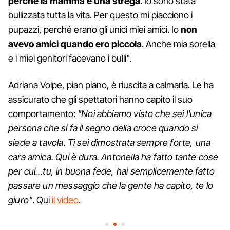
perché la mamma è una strega
. Io sono stata
bullizzata tutta la vita. Per questo mi piacciono i
pupazzi, perché erano gli unici miei amici. Io
non
avevo amici quando ero piccola
. Anche mia sorella
e i miei genitori facevano i bulli".
Adriana Volpe, pian piano, è riuscita a calmarla. Le ha
assicurato che gli spettatori hanno capito il suo
comportamento:
"Noi abbiamo visto che sei l'unica
persona che si fa il segno della croce quando si
siede a tavola. Ti sei dimostrata sempre forte, una
cara amica. Qui è dura. Antonella ha fatto tante cose
per cui…tu, in buona fede, hai semplicemente fatto
passare un messaggio che la gente ha capito, te lo
giuro"
. Qui
il video
.