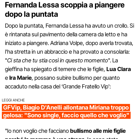
Fernanda Lessa scoppia a piangere
dopo la puntata
Dopo la puntata, Fernanda Lessa ha avuto un crollo. Si
è rintanata sul pavimento della camera da letto e ha
iniziato a piangere. Adriana Volpe, dopo averla trovata,
l'ha stretta in un abbraccio e ha provato a consolarla:
"
Ci sta che tu stia così in questo momento
". La
gieffina ha spiegato di temere che le figlie,
Lua Clara
e
Ira Marie
, possano subire bullismo per quanto
accaduto nella casa del ‘Grande Fratello Vip':
LEGGI ANCHE
GFVip, Biagio D'Anelli allontana Miriana troppo
gelosa: "Sono single, faccio quello che voglio"
"Io non voglio che facciano
bullismo alle mie figlie