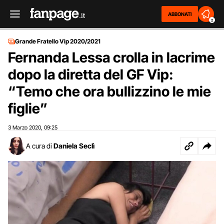
ABBONATI
2
Grande Fratello Vip 2020/2021
Fernanda Lessa crolla in lacrime
dopo la diretta del GF Vip:
“Temo che ora bullizzino le mie
figlie”
3 Marzo 2020
09:25
,
A cura di
Daniela Seclì