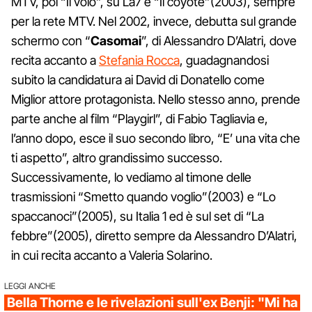
MTV, poi “Il volo”, su La7 e “Il coyote”(2003), sempre
per la rete MTV. Nel 2002, invece, debutta sul grande
schermo con “
Casomai
”, di Alessandro D’Alatri, dove
recita accanto a
Stefania Rocca
, guadagnandosi
subito la candidatura ai David di Donatello come
Miglior attore protagonista. Nello stesso anno, prende
parte anche al film “Playgirl”, di Fabio Tagliavia e,
l’anno dopo, esce il suo secondo libro, “E’ una vita che
ti aspetto”, altro grandissimo successo.
Successivamente, lo vediamo al timone delle
trasmissioni “Smetto quando voglio”(2003) e “Lo
spaccanoci”(2005), su Italia 1 ed è sul set di “La
febbre”(2005), diretto sempre da Alessandro D’Alatri,
in cui recita accanto a Valeria Solarino.
LEGGI ANCHE
Bella Thorne e le rivelazioni sull'ex Benji: "Mi ha