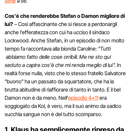
serie
a sé.
Cos'è che renderebbe Stefan o Damon migliore di
lui?
– Così affascinante che si riesce a perdonargli
anche l'efferatezza con cui ha ucciso il sindaco
Lockwood. Anche Stefan, in un episodio di non molto
tempo fa raccontava alla bionda Caroline:
"Tutti
abbiamo fatto delle cose orribili. Me ne sto qui
seduto a capire cos'è che mi renda meglio di lui".
In
realtà forse nulla, visto che lo stesso fratello Salvatore
"buono" ha un passato da squartatore, che ha la
brutta abitudine di riaffiorare di tanto in tanto. E il bel
Damon non è da meno. Nell'
episodio 4×11
era
soggiogato da Kol, è vero, ma il suo animo da sadico
succhia sangue non è del tutto scomparso.
1. Klaus ha semplicemente ripreso da