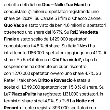
debutto della fiction
Doc – Nelle Tue Mani
ha
conquistato 7,1 milioni di spettatori registrando uno
share del 26.1%. Su Canale 5
il film di Checco Zalone,
Quo Vado
è stato visto da ben 4,6 milioni di spettatori
ottenendo uno share del 16.7%. Su Rai2
Vendetta
Finale
è stato scelto da 1.429.000 spettatori
conquistando il 4.8 % di share. Su Italia 1
Next
ha
intrattenuto 1.186.000 spettatori raggiungendo 4.1 % di
share. Su Rai3 il ritorno di
Chi l’ha visto?,
dopo la
sospensione
ha ottenuto un buon riscontro
con 1.270.000 spettatori ovvero uno share 4.7%. Su
Rete4 il talk show
Dritto e Rovescio
è stata la
scelta di 1.349.000 spettatori con il 5.8 % di share. Su
La7
PiazzaPulita
ha registrato 1.131.000 spettatori, in
termini di share si del 4.9%. Su Tv8
La Notte dei
Record
in replica registra 393.000 spettatori con