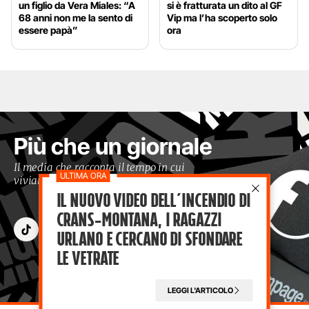
un figlio da Vera Miales: “A
si è fratturata un dito al GF
68 anni non me la sento di
Vip ma l’ha scoperto solo
essere papà”
ora
Più che un giornale
Il media che racconta il tempo in cui
viviamo con occhi moderni
Il nuovo video dell’incendio di
Crans-Montana, i ragazzi
Urlano e cercano di sfondare
le vetrate
LEGGI L'ARTICOLO