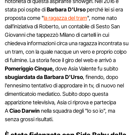
notorietà di questa aspirante showgirl. Nel 2016 è
stata poi ospite di
Barbara D'Urso
perché lei si era
proposta come "
la ragazza del tram
", nome nato
dall'iniziativa di Roberto, un contabile di Sesto San
Giovanni che tappezzò Milano di cartelli in cui
chiedeva informazioni circa una ragazza incontrata su
un tram, con la quale nacque un vero e proprio colpo
di fulmine. La storia fece il giro del web e arrivò a
Pomeriggio Cinque,
dove Asia Valente fu subito
sbugiardata da Barbara D'Urso
, finendo, dopo
l'ennesimo tentativo di approdare in tv, di nuovo nel
dimenticatoio mediatico. Subito dopo questa
apparizione televisiva, Asia ci riprova e partecipa
A
Ciao Darwin
nella squadra degli "Io so io", ma
senza grossi risultati.