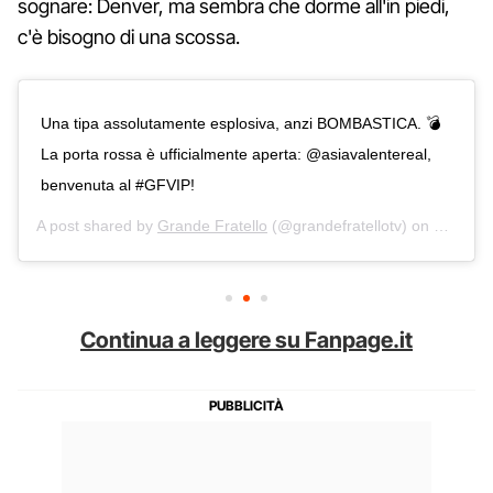
sognare: Denver, ma sembra che dorme all'in piedi,
c'è bisogno di una scossa.
Una tipa assolutamente esplosiva, anzi BOMBASTICA. 💣
La porta rossa è ufficialmente aperta: @asiavalentereal,
benvenuta al #GFVIP!
A post shared by
Grande Fratello
(@grandefratellotv) on
Feb 17,
Continua a leggere su Fanpage.it