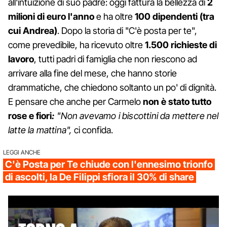
all'intuizione di suo padre: oggi fattura la bellezza di
2
milioni di euro l'anno
e ha oltre
100 dipendenti (tra
cui Andrea)
. Dopo la storia di "C'è posta per te",
come prevedibile, ha ricevuto oltre
1.500 richieste di
lavoro
, tutti padri di famiglia che non riescono ad
arrivare alla fine del mese, che hanno storie
drammatiche, che chiedono soltanto un po' di dignità.
E pensare che anche per Carmelo
non è stato tutto
rose e fiori
:
"Non avevamo i biscottini da mettere nel
latte la mattina",
ci confida.
LEGGI ANCHE
C'è Posta per Te chiude con l'ennesimo trionfo
di ascolti, la De Filippi sfiora il 30% di share