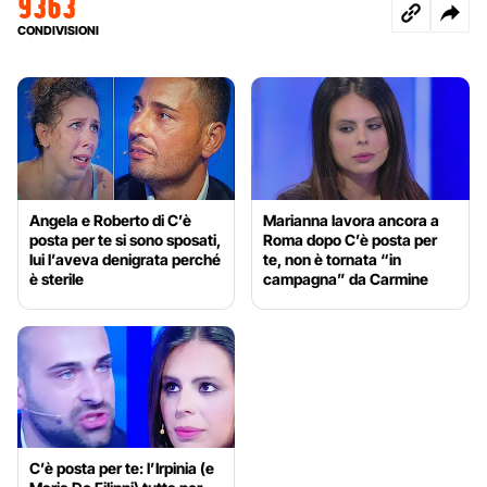
9363
CONDIVISIONI
Angela e Roberto di C’è
Marianna lavora ancora a
posta per te si sono sposati,
Roma dopo C’è posta per
lui l’aveva denigrata perché
te, non è tornata “in
è sterile
campagna” da Carmine
C’è posta per te: l’Irpinia (e