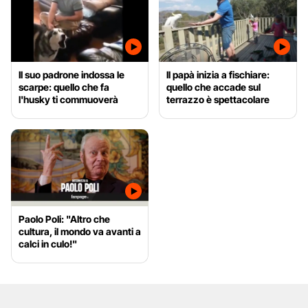
Il suo padrone indossa le
Il papà inizia a fischiare:
scarpe: quello che fa
quello che accade sul
l'husky ti commuoverà
terrazzo è spettacolare
Paolo Poli: "Altro che
cultura, il mondo va avanti a
calci in culo!"