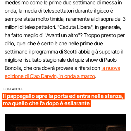
medesimo come le prime due settimane di messa in
onda, la media di telespettatori durante il gioco è
sempre stata molto timida, raramente al di sopra dei 3
milioni di telespettatori. "Caduta Libera", in generale,
ha fatto meglio di "Avanti un altro"? Troppo presto per
dirlo, quel che è certo è che nelle prime due
settimane il programma di Scotti abbia già superato il
migliore risultato stagionale del quiz show di Paolo
Bonolis, che ora dovrà provare a rifarsi con
la nuova
edizione di Ciao Darwin, in onda a marzo
.
LEGGI ANCHE
Il pappagallo apre la porta ed entra nella stanza,
ma quello che fa dopo è esilarante