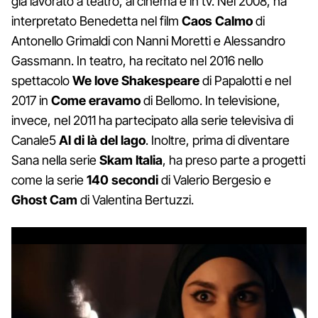
già lavorato a teatro, al cinema e in tv. Nel 2008, ha
interpretato Benedetta nel film
Caos Calmo
di
Antonello Grimaldi con Nanni Moretti e Alessandro
Gassmann. In teatro, ha recitato nel 2016 nello
spettacolo
We love Shakespeare
di Papalotti e nel
2017 in
Come eravamo
di Bellomo. In televisione,
invece, nel 2011 ha partecipato alla serie televisiva di
Canale5
Al di là del lago
. Inoltre, prima di diventare
Sana nella serie
Skam Italia
, ha preso parte a progetti
come la serie
140 secondi
di Valerio Bergesio e
Ghost Cam
di Valentina Bertuzzi.