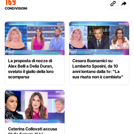
169
CONDIVISIONI
La proposta di nozze di
Cesara Buonamici su
Alex Belli a Delia Duran,
Lamberto Sposini, da 10
svelato il giallo della loro
anni lontano dalla tv: “La
scomparsa
sua risata non è cambiata”
Caterina Collovati accusa