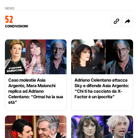
NEWS
52
CONDIVISIONI
Caso molestie Asia
Adriano Celentano attacca
Argento, Mara Maionchi
Sky e difende Asia Argento:
replica ad Adriano
“Chi ti ha cacciato da X-
Celentano: “Ormai ha la sua
Factor è un ipocrita”
età”