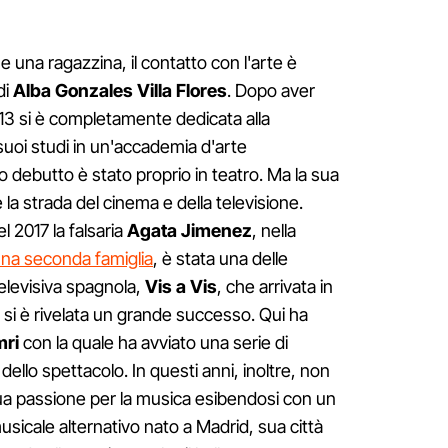
 una ragazzina, il contatto con l'arte è
di
Alba Gonzales Villa Flores
. Dopo aver
di 13 si è completamente dedicata alla
suoi studi in un'accademia d'arte
mo debutto è stato proprio in teatro. Ma la sua
 la strada del cinema e della televisione.
l 2017 la falsaria
Agata Jimenez
, nella
una seconda famiglia
, è stata una delle
televisiva spagnola,
Vis a Vis
, che arrivata in
, si è rivelata un grande successo. Qui ha
mri
con la quale ha avviato una serie di
 dello spettacolo. In questi anni, inoltre, non
ua passione per la musica esibendosi con un
musicale alternativo nato a Madrid, sua città