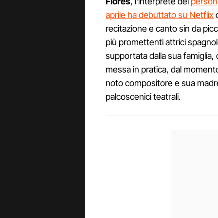
Flores
, l'interprete del
person
aprile ha debuttato su Netflix
c
recitazione e canto sin da pic
più promettenti attrici spagnol
supportata dalla sua famiglia,
messa in pratica, dal momento
noto compositore e sua madre, 
palcoscenici teatrali.