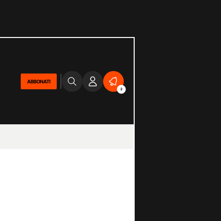
ABBONATI
2