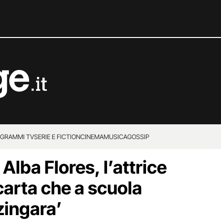
GRAMMI TV
SERIE E FICTION
CINEMA
MUSICA
GOSSIP
 Alba Flores, l’attrice
carta che a scuola
zingara’