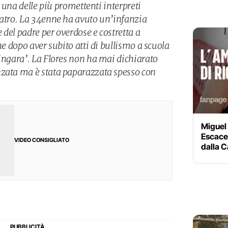
s, una delle più promettenti interpreti
eatro. La 34enne ha avuto un’infanzia
e del padre per overdose e costretta a
ne dopo aver subito atti di bullismo a scuola
zingara’. La Flores non ha mai dichiarato
nzata ma è stata paparazzata spesso con
Miguel
Escacen
VIDEO CONSIGLIATO
dalla C