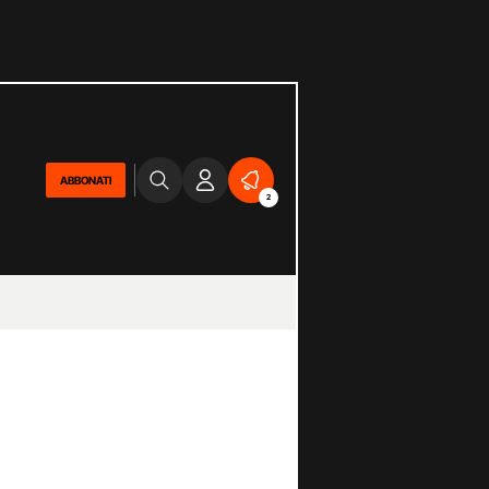
ABBONATI
2