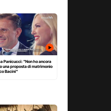
ca Panicucci: "Non ho ancora
o una proposta di matrimonio
co Bacini"