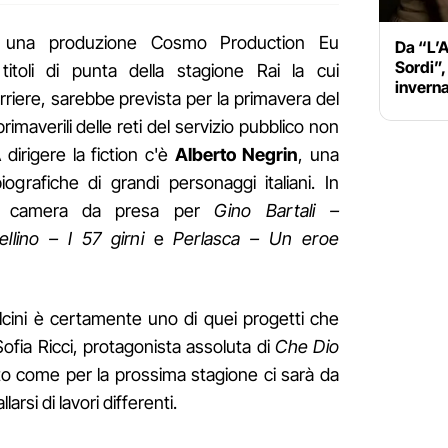
è una produzione Cosmo Production Eu
Da “L’A
Sordi”,
toli di punta della stagione Rai la cui
inverna
riere, sarebbe prevista per la primavera del
rimaverili delle reti del servizio pubblico non
 dirigere la fiction c'è
Alberto Negrin
, una
biografiche di grandi personaggi italiani. In
la camera da presa per
Gino Bartali –
ellino – I 57 girni
e
Perlasca – Un eroe
lcini è certamente uno di quei progetti che
ofia Ricci, protagonista assoluta di
Che Dio
o come per la prossima stagione ci sarà da
arsi di lavori differenti.