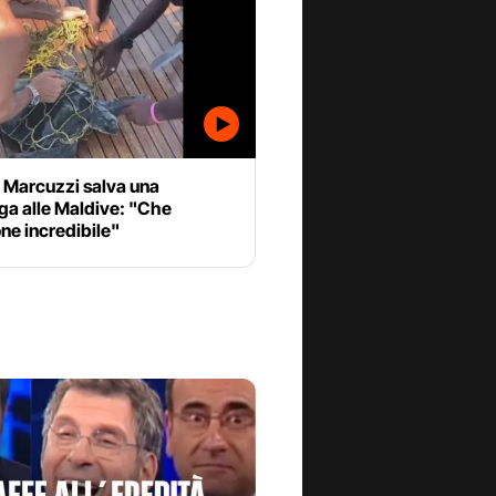
a Marcuzzi salva una
ga alle Maldive: "Che
ne incredibile"