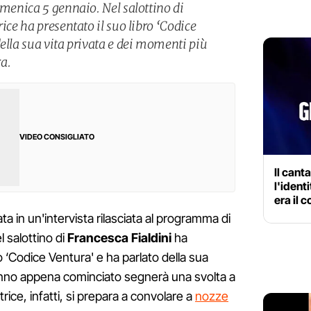
omenica 5 gennaio. Nel salottino di
ice ha presentato il suo libro ‘Codice
ella sua vita privata e dei momenti più
ra.
VIDEO CONSIGLIATO
Il cant
l'ident
era il 
ta in un'intervista rilasciata al programma di
el salottino di
Francesca Fialdini
ha
to ‘Codice Ventura' e ha parlato della sua
 L'anno appena cominciato segnerà una svolta a
rice, infatti, si prepara a convolare a
nozze