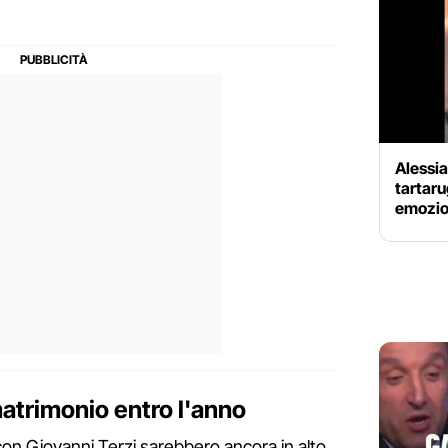
Alessi
tartaru
emozio
atrimonio entro l'anno
 con Giovanni Terzi sarebbero ancora in alto