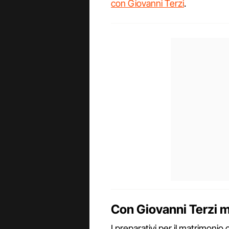
con Giovanni Terzi
.
Con Giovanni Terzi m
I preparativi per il matrimonio