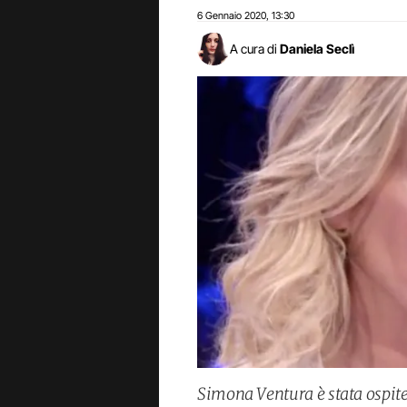
6 Gennaio 2020
13:30
,
A cura di
Daniela Seclì
Simona Ventura è stata ospit