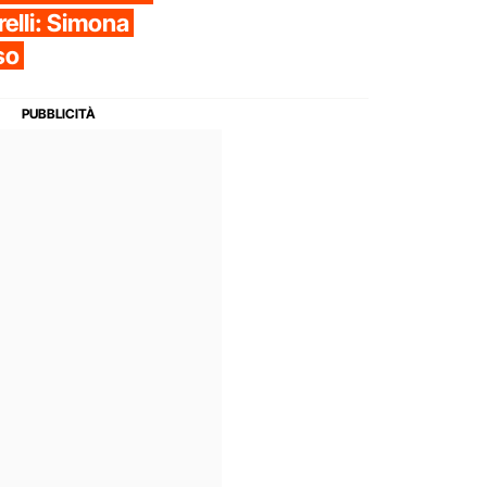
relli: Simona
so