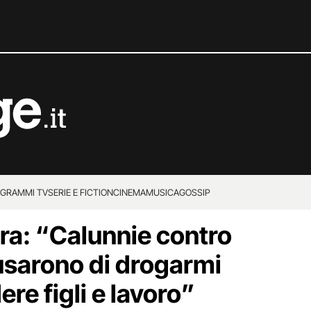
GRAMMI TV
SERIE E FICTION
CINEMA
MUSICA
GOSSIP
a: “Calunnie contro
usarono di drogarmi
ere figli e lavoro”