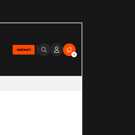
ABBONATI
2