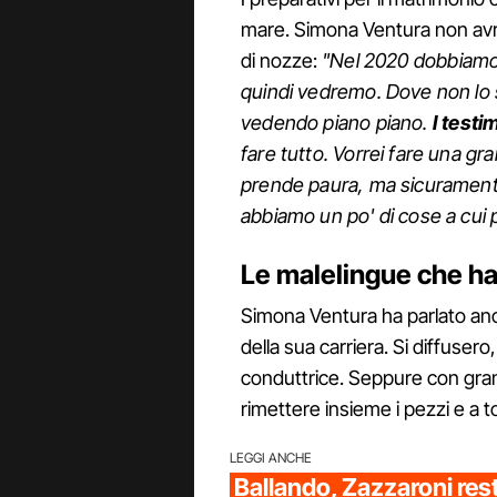
mare. Simona Ventura non avre
di nozze:
"Nel 2020 dobbiamo
quindi vedremo. Dove non lo 
vedendo piano piano.
I testi
fare tutto. Vorrei fare una gr
prende paura, ma sicuramente 
abbiamo un po' di cose a cui
Le malelingue che han
Simona Ventura ha parlato anc
della sua carriera. Si diffusero,
conduttrice. Seppure con grand
rimettere insieme i pezzi e a to
LEGGI ANCHE
Ballando, Zazzaroni rest