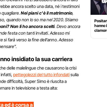
bbe ancora scelto una data, né i testimoni
 quagliare.
Nei piani c'è il matrimonio
,
so, quando non lo so ma nel 2020. Stiamo
Positano
hanno i
moni? Non li ho ancora scelti
. Devo ancora
clamor
ande festa con tanti invitati. Adesso mi
si farà verso la fine dell'anno. Adesso
 pensare".
no insidiato la sua carriera
he delle malelingue che causarono la crisi
 infatti,
pettegolezzi del tutto infondati
sulla
e difficoltà, Super Simo è riuscita a
rnare in televisione a testa alta:
a ed è corsa a