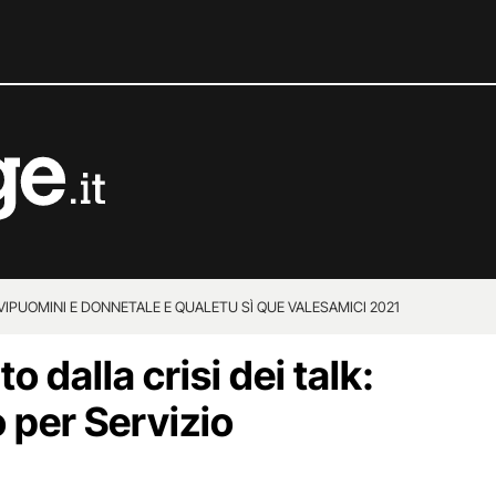
VIP
UOMINI E DONNE
TALE E QUALE
TU SÌ QUE VALES
AMICI 2021
o dalla crisi dei talk:
o per Servizio