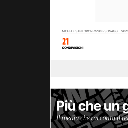
MICHELE SANTORO
NEWS
PERSONAGGI TV
PR
21
CONDIVISIONI
Più che un 
Il media che racconta il 