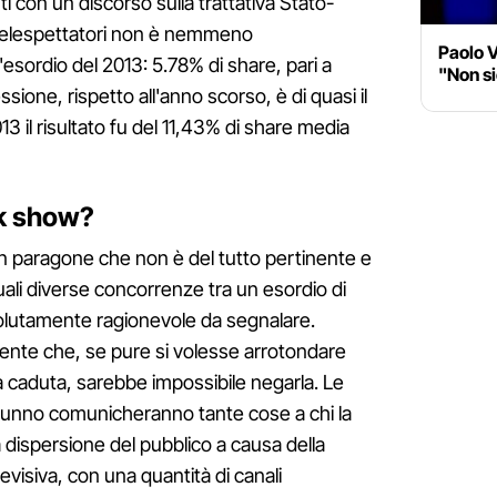
ti con un discorso sulla trattativa Stato-
di telespettatori non è nemmeno
Paolo V
esordio del 2013: 5.78% di share, pari a
"Non si
ssione, rispetto all'anno scorso, è di quasi il
 il risultato fu del 11,43% di share media
lk show?
un paragone che non è del tutto pertinente e
ali diverse concorrenze tra un esordio di
solutamente ragionevole da segnalare.
idente che, se pure si volesse arrotondare
la caduta, sarebbe impossibile negarla. Le
tunno comunicheranno tante cose a chi la
La dispersione del pubblico a causa della
evisiva, con una quantità di canali