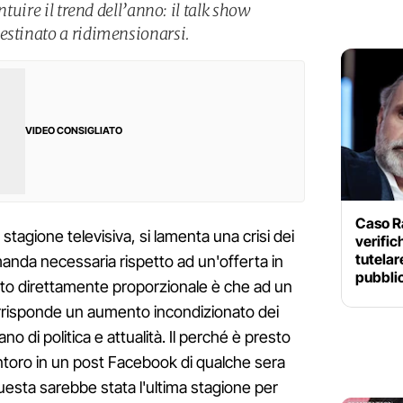
ntuire il trend dell’anno: il talk show
estinato a ridimensionarsi.
VIDEO CONSIGLIATO
Caso Ra
ni stagione televisiva, si lamenta una crisi dei
verific
tutelar
anda necessaria rispetto ad un'offerta in
pubbli
dato direttamente proporzionale è che ad un
rrisponde un aumento incondizionato dei
o di politica e attualità. Il perché è presto
ntoro in un post Facebook di qualche sera
questa sarebbe stata l'ultima stagione per