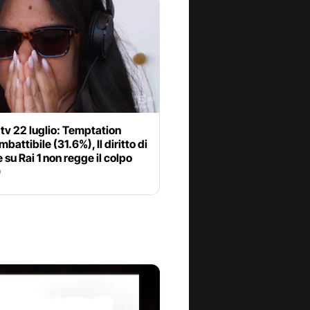
 tv 22 luglio: Temptation
mbattibile (31.6%), Il diritto di
 su Rai 1 non regge il colpo
)