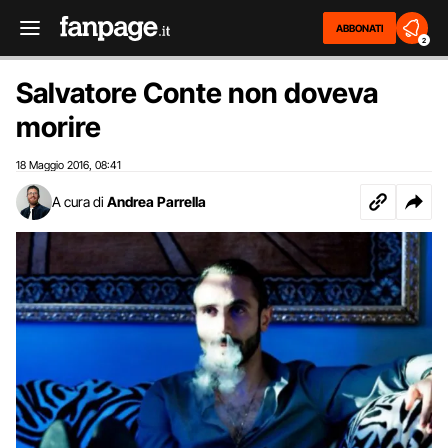
ABBONATI
2
Salvatore Conte non doveva
morire
18 Maggio 2016
08:41
,
A cura di
Andrea Parrella