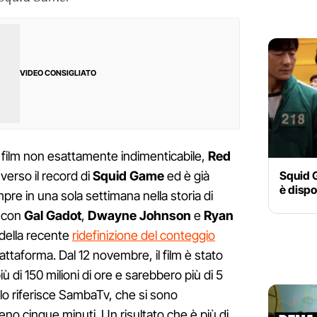
VIDEO CONSIGLIATO
n film non esattamente indimenticabile,
Red
Squid 
 verso il record di
Squid Game
ed è già
è dispo
empre in una sola settimana nella storia di
e
con
Gal
Gadot
,
Dwayne
Johnson
e
Ryan
della recente
ridefinizione del conteggio
attaforma. Dal 12 novembre, il film è stato
 di 150 milioni di ore e sarebbero più di 5
, lo riferisce SambaTv, che si sono
meno cinque minuti. Un risultato che è più di