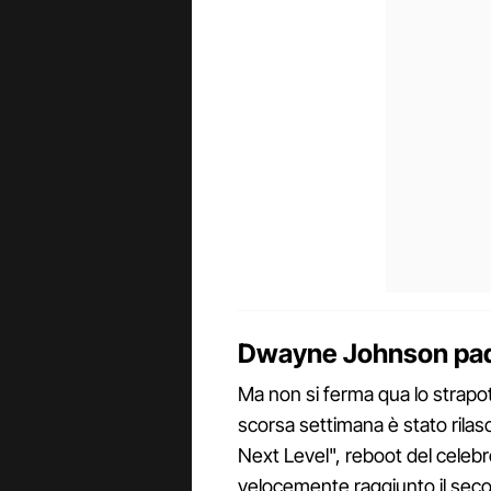
Dwayne Johnson padr
Ma non si ferma qua lo strapo
scorsa settimana è stato rilas
Next Level", reboot del celebr
velocemente raggiunto il second