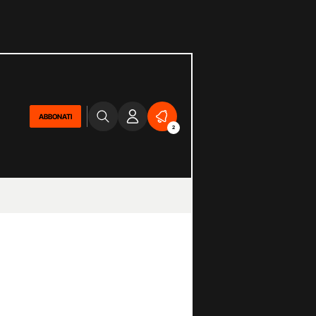
ABBONATI
2