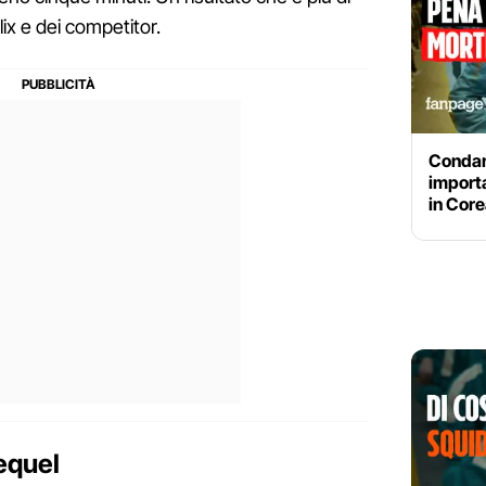
lix e dei competitor.
Condan
import
in Core
equel