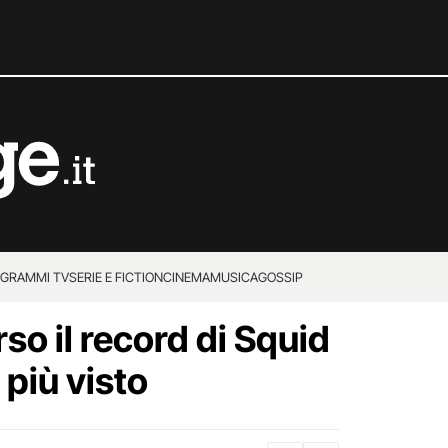
GRAMMI TV
SERIE E FICTION
CINEMA
MUSICA
GOSSIP
so il record di Squid
 più visto