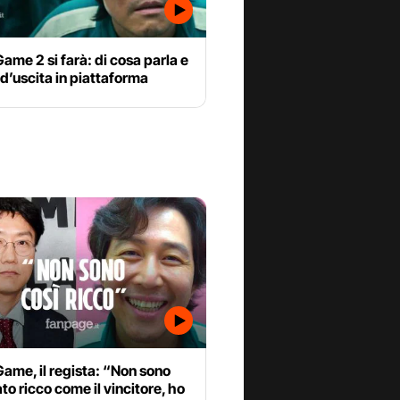
ame 2 si farà: di cosa parla e
 d’uscita in piattaforma
ame, il regista: “Non sono
to ricco come il vincitore, ho