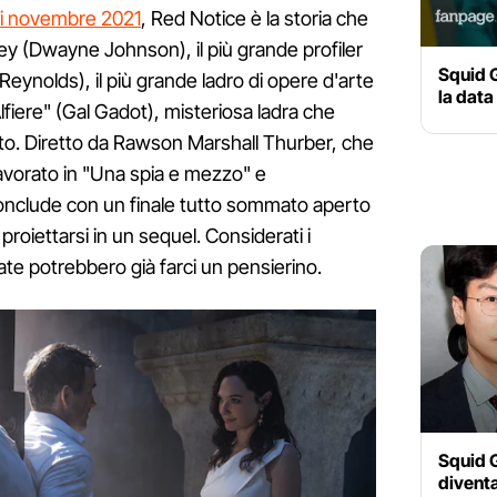
 di novembre 2021
, Red Notice è la storia che
tley (Dwayne Johnson), il più grande profiler
Squid G
Reynolds), il più grande ladro di opere d'arte
la data
fiere" (Gal Gadot), misteriosa ladra che
to. Diretto da Rawson Marshall Thurber, che
vorato in "Una spia e mezzo" e
onclude con un finale tutto sommato aperto
roiettarsi in un sequel. Considerati i
ate potrebbero già farci un pensierino.
Squid G
diventa