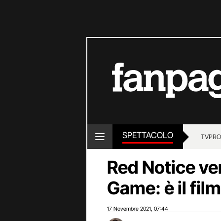
SPETTACOLO
TV
PRO
Red Notice ver
Game: è il film
17 Novembre 2021
07:44
,